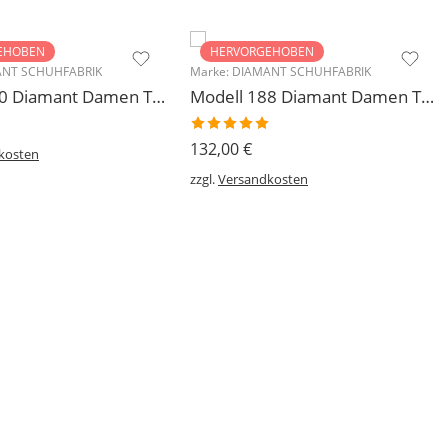
EHOBEN
HERVORGEHOBEN
NT SCHUHFABRIK
Marke:
DIAMANT SCHUHFABRIK
Modell 140 Diamant Damen Trainerschuh Microfaser 3,7 cm
Modell 188 Diamant Damen Tanzschuh Trainer geteilte Chromledersohle
Bewertet
132,00
€
kosten
mit
5.00
von 5
zzgl.
Versandkosten