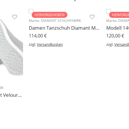
HERVORGEHOBEN
HERVORG
Marke:
DIAMANT SCHUHFABRIK
Marke:
DIAMA
Damen Tanzschuh Diamant Modell 105
114,00
€
120,00
€
zzgl.
Versandkosten
zzgl.
Versand
IK
227 Sneakers Diamant Veloursleder hellgrau, drehfreudige Kunststoffsohle