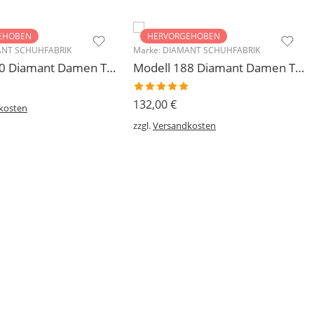
EHOBEN
HERVORGEHOBEN
NT SCHUHFABRIK
Marke:
DIAMANT SCHUHFABRIK
Modell 140 Diamant Damen Trainerschuh Microfaser 3,7 cm
Modell 188 Diamant Damen Tanzschuh Trainer geteilte Chromledersohle
Bewertet
132,00
€
kosten
mit
5.00
von 5
zzgl.
Versandkosten