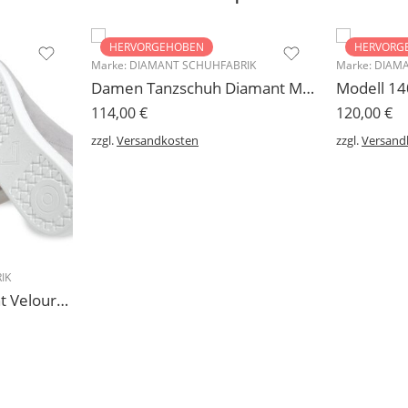
HERVORGEHOBEN
HERVORG
Marke:
DIAMANT SCHUHFABRIK
Marke:
DIAMA
Damen Tanzschuh Diamant Modell 105
114,00
€
120,00
€
zzgl.
Versandkosten
zzgl.
Versand
IK
227 Sneakers Diamant Veloursleder hellgrau, drehfreudige Kunststoffsohle