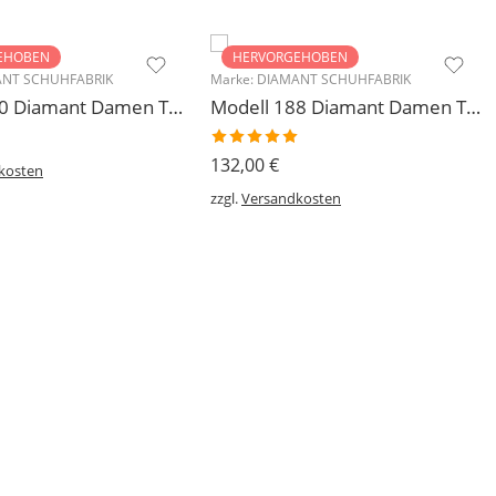
EHOBEN
HERVORGEHOBEN
NT SCHUHFABRIK
Marke:
DIAMANT SCHUHFABRIK
Modell 140 Diamant Damen Trainerschuh Microfaser 3,7 cm
Modell 188 Diamant Damen Tanzschuh Trainer geteilte Chromledersohle
Bewertet
132,00
€
kosten
mit
5.00
von 5
zzgl.
Versandkosten