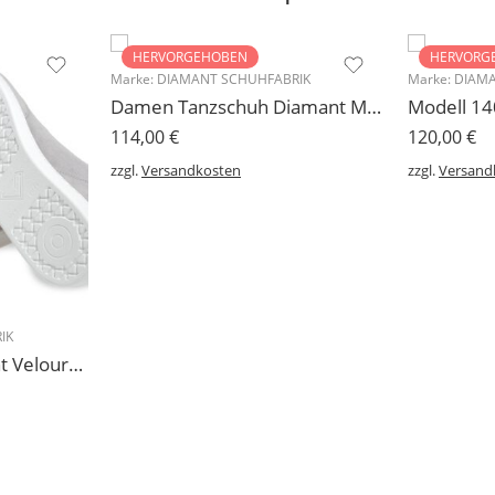
HERVORGEHOBEN
HERVORG
Marke:
DIAMANT SCHUHFABRIK
Marke:
DIAMA
Damen Tanzschuh Diamant Modell 105
114,00
€
120,00
€
zzgl.
Versandkosten
zzgl.
Versand
IK
227 Sneakers Diamant Veloursleder hellgrau, drehfreudige Kunststoffsohle