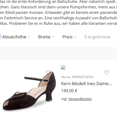
as ist die erste Anforderung an Ballschuhe.
Aber natürlich spielt
höhen. Ganz klassisch sind dann unsere Pumpsformen, meist aus 
e zum Kleid passen müssen. Entweder gibt es bereits einen passen
en Farbmisch-Service an.
Eine reichhaltige Auswahl von Ballschu
Mas.
Probieren Sie es in Ruhe aus, wir haben alle Varianten vorrät
Absatzhöhe
Breite
Preis
9 ergebnisse
Marke:
WERNER KERN
Kern Modell Ines Damen Tanzschuh 5 oder 6,5 cm
149,00
€
zzgl.
Versandkosten