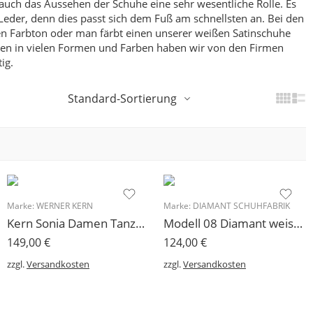
 auch das Aussehen der Schuhe eine sehr wesentliche Rolle. Es
Leder, denn dies passt sich dem Fuß am schnellsten an.
Bei den
den Farbton oder man färbt einen unserer weißen Satinschuhe
hen in vielen Formen und Farben haben wir von den Firmen
ig.
Standard-Sortierung
Marke:
WERNER KERN
Marke:
DIAMANT SCHUHFABRIK
Kern Sonia Damen Tanzschuh Werner Kern Comfortfußbett 5 cm
Modell 08 Diamant weiss Damen Tanzschuh 5 cm
149,00
€
124,00
€
zzgl.
Versandkosten
zzgl.
Versandkosten