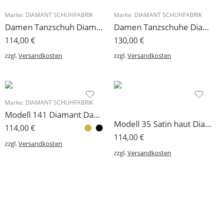
Marke:
DIAMANT SCHUHFABRIK
Marke:
DIAMANT SCHUHFABRIK
Damen Tanzschuh Diamant Modell 18 Restpaare
Damen Tanzschuhe Diamant Modell 75: Satinpumps mit 5 cm Absatz, einfärbbar
114,00
€
130,00
€
zzgl.
Versandkosten
zzgl.
Versandkosten
Marke:
DIAMANT SCHUHFABRIK
Modell 141 Diamant Damen Sandalette mit 5 cm Absatz, zierlicher Schnitt
Modell 35 Satin haut Diamant Damen Tanzschuhe 3 Absatzhöhen
114,00
€
114,00
€
zzgl.
Versandkosten
zzgl.
Versandkosten