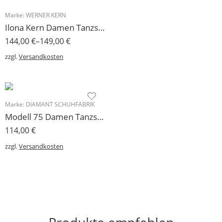
Marke:
WERNER KERN
Ilona Kern Damen Tanzschuh Comfort 5 cm
144,00
€
–
149,00
€
zzgl.
Versandkosten
Marke:
DIAMANT SCHUHFABRIK
Modell 75 Damen Tanzschuhe Velourslederpumps 5 cm
114,00
€
zzgl.
Versandkosten