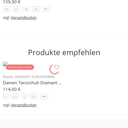
159,90
€
36
37
38
39
1
zzgl.
Versandkosten
Produkte empfehlen
HERVORGEHOBEN
Marke:
DIAMANT SCHUHFABRIK
Damen Tanzschuh Diamant Modell 105
114,00
€
4
4.5
5
5.5
4
zzgl.
Versandkosten