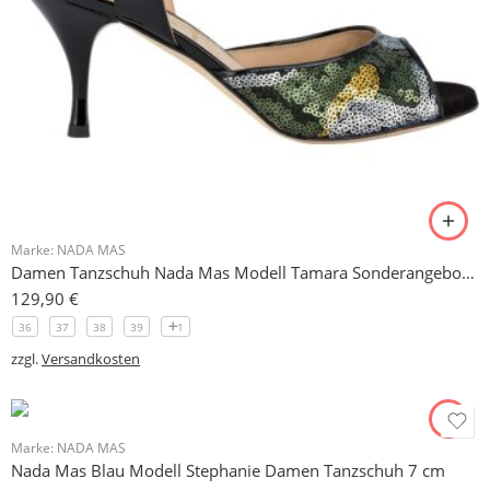
Marke:
NADA MAS
Damen Tanzschuh Nada Mas Modell Tamara Sonderangebot in 38
129,90
€
36
37
38
39
1
zzgl.
Versandkosten
Marke:
NADA MAS
Nada Mas Blau Modell Stephanie Damen Tanzschuh 7 cm