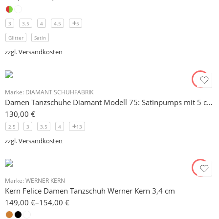
3
3.5
4
4.5
5
Glitter
Satin
zzgl.
Versandkosten
Marke:
DIAMANT SCHUHFABRIK
Damen Tanzschuhe Diamant Modell 75: Satinpumps mit 5 cm Absatz, einfärbbar
130,00
€
2.5
3
3.5
4
13
zzgl.
Versandkosten
Marke:
WERNER KERN
Kern Felice Damen Tanzschuh Werner Kern 3,4 cm
149,00
€
–
154,00
€