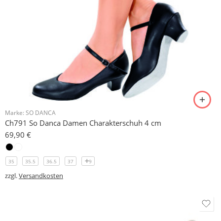
Marke:
SO DANCA
Ch791 So Danca Damen Charakterschuh 4 cm
69,90
€
35
35.5
36.5
37
9
zzgl.
Versandkosten