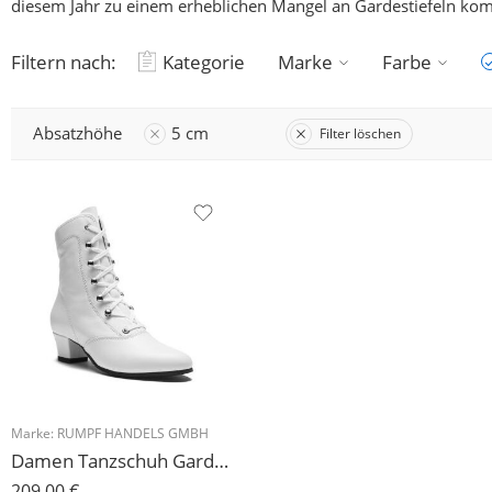
diesem Jahr zu einem erheblichen Mangel an Gardestiefeln komm
Filtern nach:
Kategorie
Marke
Farbe
Absatzhöhe
5 cm
Filter löschen
Marke:
RUMPF HANDELS GMBH
Damen Tanzschuh Gardestiefel Modell 8910 Leder schwarz oder weiß, Porosohle (rutschfest), Absatz 4 c
209,00
€