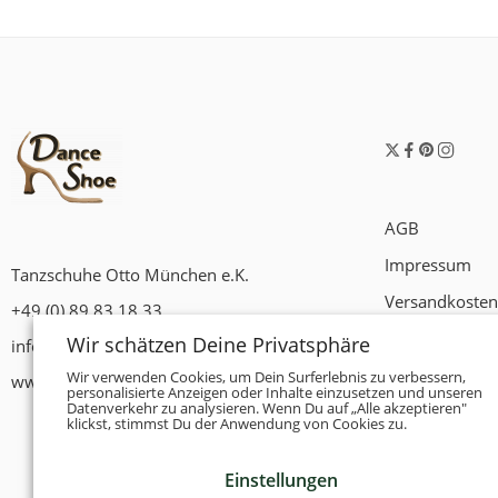
AGB
Impressum
Tanzschuhe Otto München e.K.
Versandkosten
+49 (0) 89 83 18 33
Widerrufsrech
Wir schätzen Deine Privatsphäre
info@tanzschuhe-muenchen.de
Datenschutzer
Wir verwenden Cookies, um Dein Surferlebnis zu verbessern,
www.tanzschuhe-muenchen.de
personalisierte Anzeigen oder Inhalte einzusetzen und unseren
Datenverkehr zu analysieren. Wenn Du auf „Alle akzeptieren"
Zahlungsbedi
klickst, stimmst Du der Anwendung von Cookies zu.
Einstellungen