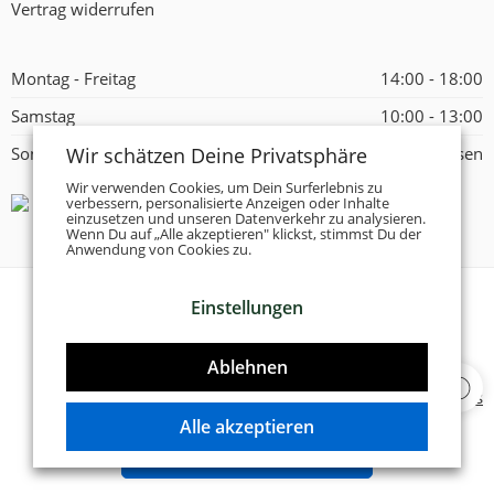
Vertrag widerrufen
Montag - Freitag
14:00 - 18:00
Samstag
10:00 - 13:00
Wir schätzen Deine Privatsphäre
Sonntag
Geschlossen
Wir verwenden Cookies, um Dein Surferlebnis zu
verbessern, personalisierte Anzeigen oder Inhalte
einzusetzen und unseren Datenverkehr zu analysieren.
Wenn Du auf „Alle akzeptieren" klickst, stimmst Du der
Anwendung von Cookies zu.
Einstellungen
© 2026 -
Tanzschuhe Otto München e.K.
- Alle Rechte
vorbehalten!
Ablehnen
Designed & Developed by
Delta 4 Software Solutions
Alle akzeptieren
VERTRAG WIDERRUFEN