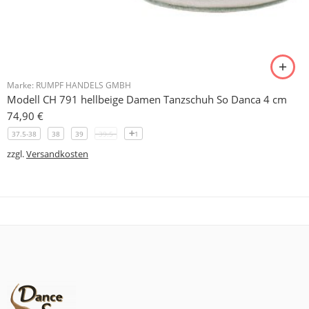
Marke:
RUMPF HANDELS GMBH
Modell CH 791 hellbeige Damen Tanzschuh So Danca 4 cm
74,90
€
37.5-38
38
39
39.5
1
zzgl.
Versandkosten