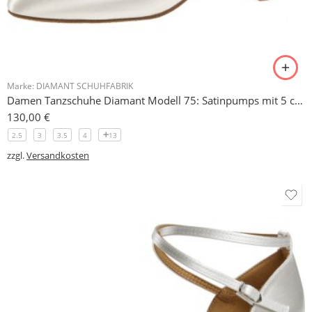
Marke:
DIAMANT SCHUHFABRIK
Damen Tanzschuhe Diamant Modell 75: Satinpumps mit 5 cm Absatz, einfärbbar
130,00
€
2.5
3
3.5
4
13
zzgl.
Versandkosten