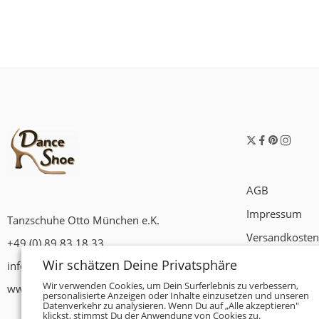
AGB
Impressum
Tanzschuhe Otto München e.K.
Versandkosten
+49 (0) 89 83 18 33
Widerrufsrech
Wir schätzen Deine Privatsphäre
info@tanzschuhe-muenchen.de
Datenschutzer
Wir verwenden Cookies, um Dein Surferlebnis zu verbessern,
www.tanzschuhe-muenchen.de
personalisierte Anzeigen oder Inhalte einzusetzen und unseren
Datenverkehr zu analysieren. Wenn Du auf „Alle akzeptieren"
Zahlungsbedi
klickst, stimmst Du der Anwendung von Cookies zu.