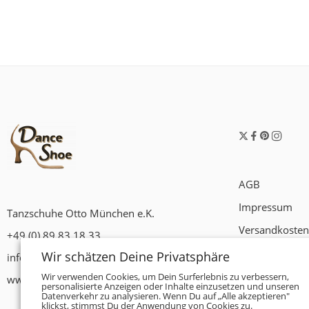
AGB
Impressum
Tanzschuhe Otto München e.K.
Versandkosten
+49 (0) 89 83 18 33
Widerrufsrech
Wir schätzen Deine Privatsphäre
info@tanzschuhe-muenchen.de
Datenschutzer
Wir verwenden Cookies, um Dein Surferlebnis zu verbessern,
www.tanzschuhe-muenchen.de
personalisierte Anzeigen oder Inhalte einzusetzen und unseren
Datenverkehr zu analysieren. Wenn Du auf „Alle akzeptieren"
Zahlungsbedi
klickst, stimmst Du der Anwendung von Cookies zu.