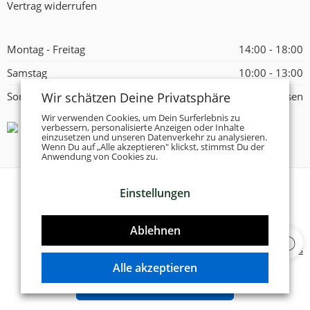
Vertrag widerrufen
Montag - Freitag
14:00 - 18:00
Samstag
10:00 - 13:00
Wir schätzen Deine Privatsphäre
Sonntag
Geschlossen
Wir verwenden Cookies, um Dein Surferlebnis zu
verbessern, personalisierte Anzeigen oder Inhalte
einzusetzen und unseren Datenverkehr zu analysieren.
Wenn Du auf „Alle akzeptieren" klickst, stimmst Du der
Anwendung von Cookies zu.
Einstellungen
© 2026 -
Tanzschuhe Otto München e.K.
- Alle Rechte
vorbehalten!
Ablehnen
Designed & Developed by
Delta 4 Software Solutions
Alle akzeptieren
VERTRAG WIDERRUFEN