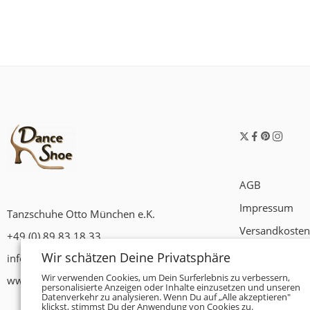
AGB
Impressum
Tanzschuhe Otto München e.K.
Versandkosten
+49 (0) 89 83 18 33
Widerrufsrech
Wir schätzen Deine Privatsphäre
info@tanzschuhe-muenchen.de
Datenschutzer
Wir verwenden Cookies, um Dein Surferlebnis zu verbessern,
www.tanzschuhe-muenchen.de
personalisierte Anzeigen oder Inhalte einzusetzen und unseren
Datenverkehr zu analysieren. Wenn Du auf „Alle akzeptieren"
Zahlungsbedi
klickst, stimmst Du der Anwendung von Cookies zu.