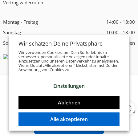
Vertrag widerrufen
Montag - Freitag
14:00 - 18:00
Samstag
10:00 - 13:00
Wir schätzen Deine Privatsphäre
Sonntag
Geschlossen
Wir verwenden Cookies, um Dein Surferlebnis zu
verbessern, personalisierte Anzeigen oder Inhalte
einzusetzen und unseren Datenverkehr zu analysieren.
Wenn Du auf „Alle akzeptieren" klickst, stimmst Du der
Anwendung von Cookies zu.
Einstellungen
© 2026 -
Tanzschuhe Otto München e.K.
- Alle Rechte
vorbehalten!
Ablehnen
Designed & Developed by
Delta 4 Software Solutions
Alle akzeptieren
VERTRAG WIDERRUFEN