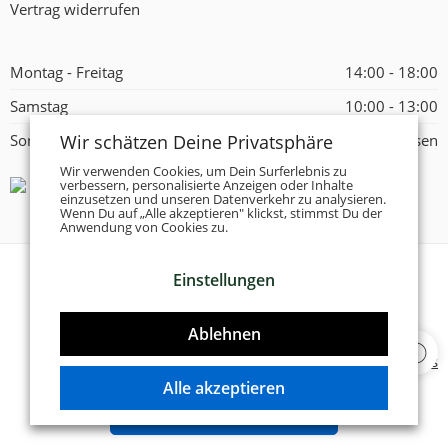
Vertrag widerrufen
Montag - Freitag
14:00 - 18:00
Samstag
10:00 - 13:00
Wir schätzen Deine Privatsphäre
Sonntag
Geschlossen
Wir verwenden Cookies, um Dein Surferlebnis zu
verbessern, personalisierte Anzeigen oder Inhalte
einzusetzen und unseren Datenverkehr zu analysieren.
Wenn Du auf „Alle akzeptieren" klickst, stimmst Du der
Anwendung von Cookies zu.
Einstellungen
© 2026 -
Tanzschuhe Otto München e.K.
- Alle Rechte
vorbehalten!
Ablehnen
Designed & Developed by
Delta 4 Software Solutions
Alle akzeptieren
VERTRAG WIDERRUFEN