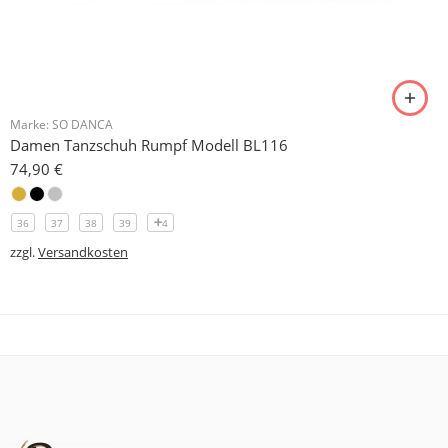
Marke:
SO DANCA
Damen Tanzschuh Rumpf Modell BL116
74,90
€
36
37
38
39
4
zzgl.
Versandkosten