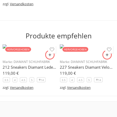
zzgl.
Versandkosten
Produkte empfehlen
HERVORGEHOBEN
HERVORGEHOBEN
Marke:
DIAMANT SCHUHFABRIK
Marke:
DIAMANT SCHUHFABRIK
212 Sneakers Diamant Leder weiss, drehfreudige Kunststoffsohle
227 Sneakers Diamant Veloursleder hellgrau, drehfreudige Kunststoffsohle
119,00
€
119,00
€
3.5
4
4.5
5
14
3.5
4
4.5
5
14
zzgl.
Versandkosten
zzgl.
Versandkosten