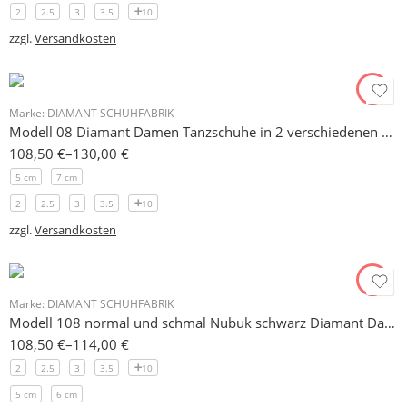
2
2.5
3
3.5
10
zzgl.
Versandkosten
Marke:
DIAMANT SCHUHFABRIK
Modell 08 Diamant Damen Tanzschuhe in 2 verschiedenen Absatzhöhen: 7,5 cm schlank, 5 cm flare
108,50
€
–
130,00
€
5 cm
7 cm
2
2.5
3
3.5
10
zzgl.
Versandkosten
Marke:
DIAMANT SCHUHFABRIK
Modell 108 normal und schmal Nubuk schwarz Diamant Damen Tanzschuh 5 oder 6,5 cm
108,50
€
–
114,00
€
2
2.5
3
3.5
10
5 cm
6 cm