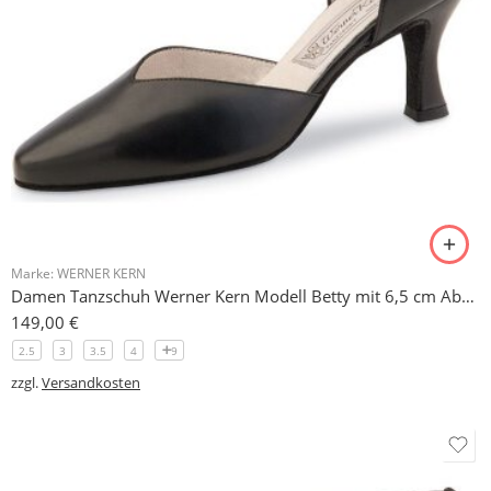
Marke:
WERNER KERN
Damen Tanzschuh Werner Kern Modell Betty mit 6,5 cm Absatz
149,00
€
2.5
3
3.5
4
9
zzgl.
Versandkosten