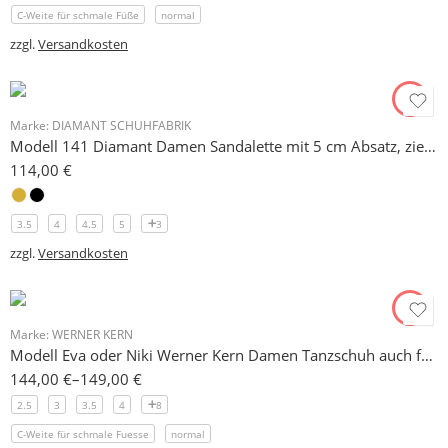
C-Weite für schmale Füße
normal
zzgl.
Versandkosten
Marke:
DIAMANT SCHUHFABRIK
Modell 141 Diamant Damen Sandalette mit 5 cm Absatz, zierlicher Schnitt
114,00
€
3.5
4
4.5
5
3
zzgl.
Versandkosten
Marke:
WERNER KERN
Modell Eva oder Niki Werner Kern Damen Tanzschuh auch für schmale Füße 5 cm
144,00
€
–
149,00
€
2.5
3
3.5
4
8
C-Weite für schmale Fuesse
normal