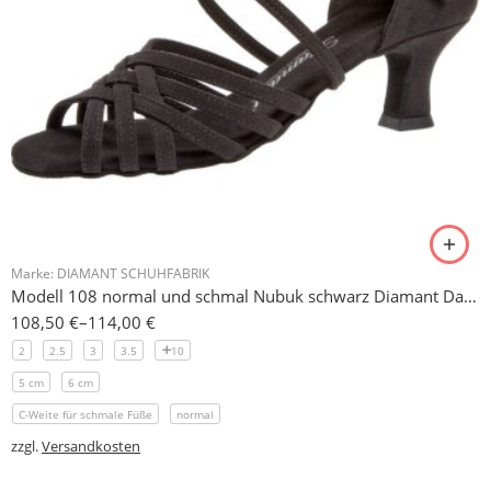
Marke:
DIAMANT SCHUHFABRIK
Modell 108 normal und schmal Nubuk schwarz Diamant Damen Tanzschuh 5 oder 6,5 cm
108,50
€
–
114,00
€
2
2.5
3
3.5
10
5 cm
6 cm
C-Weite für schmale Füße
normal
zzgl.
Versandkosten