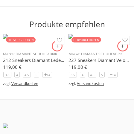
Produkte empfehlen
HERVORGEHOBEN
HERVORGEHOBEN
Marke:
DIAMANT SCHUHFABRIK
Marke:
DIAMANT SCHUHFABRIK
212 Sneakers Diamant Leder weiss, drehfreudige Kunststoffsohle
227 Sneakers Diamant Veloursleder hellgrau, drehfreudige Kunststoffsohle
119,00
€
119,00
€
3.5
4
4.5
5
14
3.5
4
4.5
5
14
zzgl.
Versandkosten
zzgl.
Versandkosten