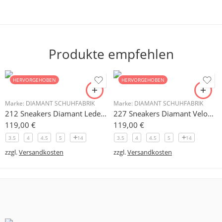
Produkte empfehlen
HERVORGEHOBEN
HERVORGEHOBEN
Marke:
DIAMANT SCHUHFABRIK
Marke:
DIAMANT SCHUHFABRIK
212 Sneakers Diamant Leder weiss, drehfreudige Kunststoffsohle
227 Sneakers Diamant Veloursleder hellgrau, drehfreudige Kunststoffsohle
119,00
€
119,00
€
3.5
4
4.5
5
14
3.5
4
4.5
5
14
zzgl.
Versandkosten
zzgl.
Versandkosten