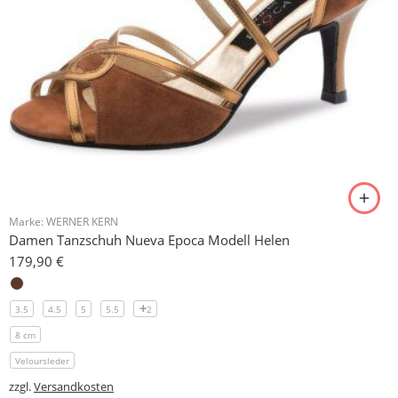
Marke:
WERNER KERN
Damen Tanzschuh Nueva Epoca Modell Helen
179,90
€
3.5
4.5
5
5.5
2
8 cm
Veloursleder
zzgl.
Versandkosten