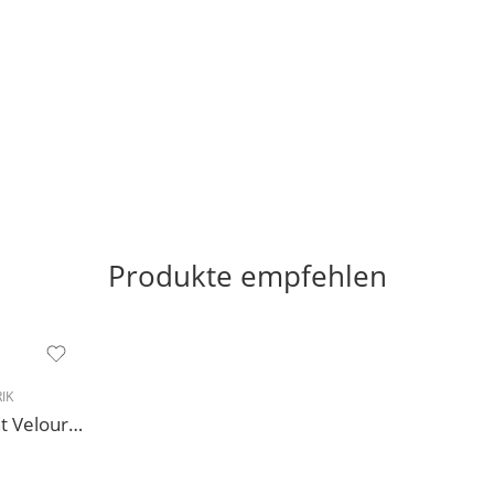
Produkte empfehlen
IK
227 Sneakers Diamant Veloursleder hellgrau, drehfreudige Kunststoffsohle