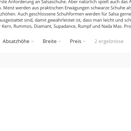
erste Anforderung an Salsaschuhe.
Aber natürlich spielt auch das 
en. Meist werden aus praktischen Erwägungen schwarze Schuhe a
bsatzhöhen. Auch geschlossene Schuhformen werden für Salsa ge
gestattet sind, damit gewährleistet ist, dass man leicht und sc
er Kern, Rummos, Diamant, Supadance, Rumpf und Nada Mas.
Prob
Absatzhöhe
Breite
Preis
2 ergebnisse