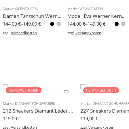
Marke:
WERNER KERN
Marke:
WERNER KERN
Damen Tanzschuh Werner Kern Modell Linda
Modell Eva Werner Kern Damen Tanzschuh 6,5 cm
144,00
€
–
149,00
€
144,00
€
–
149,00
€
zzgl.
Versandkosten
zzgl.
Versandkosten
HERVORGEHOBEN
HERVORGEHOBEN
Marke:
DIAMANT SCHUHFABRIK
Marke:
DIAMANT SCHUHFABR
212 Sneakers Diamant Leder weiss, drehfreudige Kunststoffsohle
119,00
€
119,00
€
zzgl.
Versandkosten
zzgl.
Versandkosten