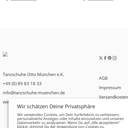
Tanzschuhe Otto München e.K.
AGB
+49 (0) 89 83 18 33
Impressum
info@tanzschuhe-muenchen.de
Versandkosten
www.tanzschuhe-muenchen.de
Wir schätzen Deine Privatsphäre
Widerrufsrech
Wir verwenden Cookies, um Dein Surferlebnis zu verbessern,
Datenschutzer
personalisierte Anzeigen oder Inhalte einzusetzen und unseren
Datenverkehr zu analysieren. Wenn Du auf „Alle akzeptieren"
Zahlungsbedi
klickst, stimmst Du der Anwendung von Cookies zu.