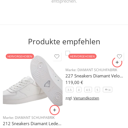
entsprechen.
Produkte empfehlen
HERVORGEHOBEN
HERVORGEHOBEN
Marke:
DIAMANT SCHUHFABRIK
227 Sneakers Diamant Veloursleder hellgrau, drehfreudige Kunststoffsohle
119,00
€
3.5
4
4.5
5
14
zzgl.
Versandkosten
Marke:
DIAMANT SCHUHFABRIK
212 Sneakers Diamant Leder weiss, drehfreudige Kunststoffsohle