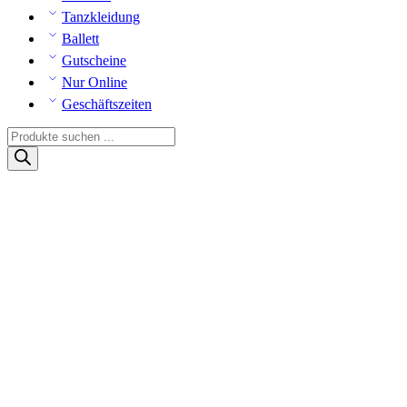
Tanzkleidung
Ballett
Gutscheine
Nur Online
Geschäftszeiten
Products
search
Salsa
Heim
Shop
Damen