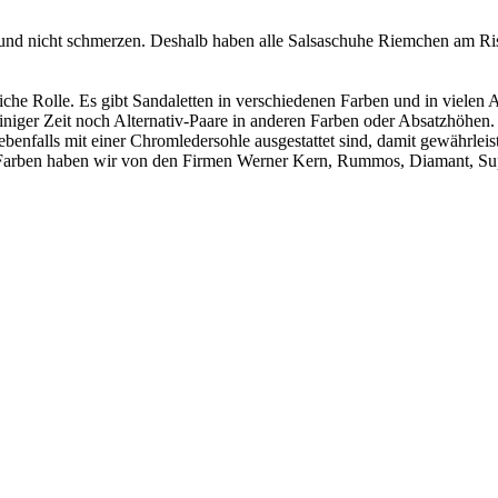
n und nicht schmerzen. Deshalb haben alle Salsaschuhe Riemchen am Ris
liche Rolle. Es gibt Sandaletten in verschiedenen Farben und in viel
niger Zeit noch Alternativ-Paare in anderen Farben oder Absatzhöhe
alls mit einer Chromledersohle ausgestattet sind, damit gewährleistet
d Farben haben wir von den Firmen Werner Kern, Rummos, Diamant, 