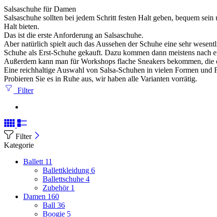
Salsaschuhe für Damen
Salsaschuhe sollten bei jedem Schritt festen Halt geben, bequem sei
Halt bieten.
Das ist die erste Anforderung an Salsaschuhe.
Aber natürlich spielt auch das Aussehen der Schuhe eine sehr wesent
Schuhe als Erst-Schuhe gekauft. Dazu kommen dann meistens nach ei
Außerdem kann man für Workshops flache Sneakers bekommen, die ebenf
Eine reichhaltige Auswahl von Salsa-Schuhen in vielen Formen un
Probieren Sie es in Ruhe aus, wir haben alle Varianten vorrätig.
Filter
Filter
Kategorie
Ballett
11
Ballettkleidung
6
Ballettschuhe
4
Zubehör
1
Damen
160
Ball
36
Boogie
5