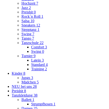
Hochzeit
7
Jazz
2
Preishit
0
Rock´n Roll
1
Salsa
10
Sneakers
12
Stepptanz
1
Swing
7
Tango
7
Tanzschule
22
Comfort
3
Swing
0
Turnier
9
Latein
3
Standard
4
Training
2
Kinder
8
Jungs
3
Mädchen
5
NEU bei uns
28
Preishit
8
Tanzkleidung
38
Ballett
1
Strumpfhosen
1
Damen
25