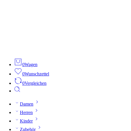
0
Wagen
0
Wunschzettel
0
Vergleichen
Damen
Herren
Kinder
Zubehör