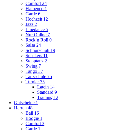
Comfort
24
Flamenco
1
Garde
6
Hochzeit
12
Jazz
2
Linedance
5
Nur Online
7
Rock´n Roll
0
Salsa
24
Schnürschuh
19
Sneakers
11
Stepptanz
2
Swing
7
Tango
37
Tanzschule
75
Turnier
35
Latein
14
Standard
9
Training
12
Gutscheine
1
Herren
48
Ball
16
Boogie
1
Comfort
3
Garde
1