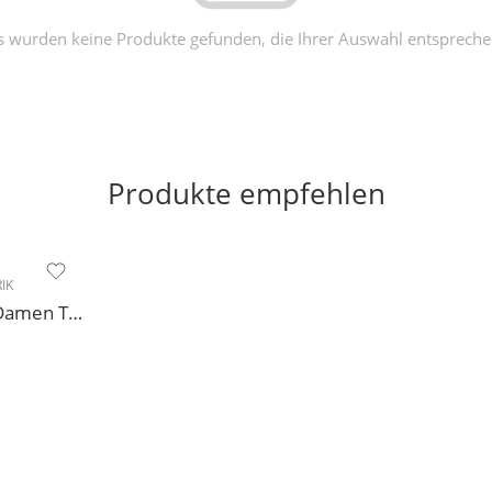
s wurden keine Produkte gefunden, die Ihrer Auswahl entspreche
Produkte empfehlen
IK
Modell 188 Diamant Damen Tanzschuh Trainer geteilte Chromledersohle