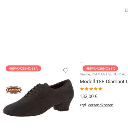
E
HERVORGEHOBEN
HERVORGEHOBEN
Marke:
DIAMANT SCHUHFABR
Bewertet
132,00
€
mit
5.00
von 5
zzgl.
Versandkosten