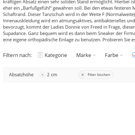
kräftigen Absatz einen sehr soliden Stand ermöglicht.
Hierbei is
eher ein „Barfußgefühl“ gewähren soll.
Bei den etwas festeren 
Schaftrand. Dieser Tanzschuh wird in der Weite F (Normalweite)
Innenauskleidung wird ein atmungsaktives, antibakterielles und
bevorzugt, kommt der Ladies Donnie von Freed in Frage, dieser S
Supadance.
Ganz bequem wird es dann beim Sneaker der Firma Ru
eine eigene orthopädische Einlage zu benutzen.
Probieren Sie es
Filtern nach:
Kategorie
Marke
Farbe
Absatzhöhe
2 cm
Filter löschen