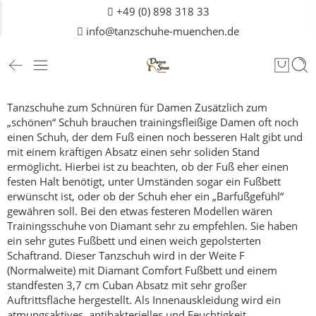
+49 (0) 898 318 33
info@tanzschuhe-muenchen.de
Tanzschuhe zum Schnüren für Damen
Zusätzlich zum
„schönen“ Schuh brauchen trainingsfleißige Damen oft noch
einen Schuh, der dem Fuß einen noch besseren Halt gibt und
mit einem kräftigen Absatz einen sehr soliden Stand
ermöglicht.
Hierbei ist zu beachten, ob der Fuß eher einen
festen Halt benötigt, unter Umständen sogar ein Fußbett
erwünscht ist, oder ob der Schuh eher ein „Barfußgefühl“
gewähren soll.
Bei den etwas festeren Modellen wären
Trainingsschuhe von Diamant sehr zu empfehlen. Sie haben
ein sehr gutes Fußbett und einen weich gepolsterten
Schaftrand. Dieser Tanzschuh wird in der Weite F
(Normalweite) mit Diamant Comfort Fußbett und einem
standfesten 3,7 cm Cuban Absatz mit sehr großer
Auftrittsfläche hergestellt. Als Innenauskleidung wird ein
atmungsaktives, antibakterielles und Feuchtigkeit