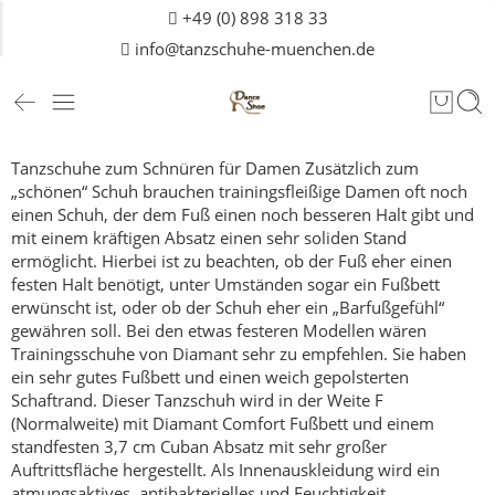
+49 (0) 898 318 33
info@tanzschuhe-muenchen.de
Tanzschuhe zum Schnüren für Damen
Zusätzlich zum
„schönen“ Schuh brauchen trainingsfleißige Damen oft noch
einen Schuh, der dem Fuß einen noch besseren Halt gibt und
mit einem kräftigen Absatz einen sehr soliden Stand
ermöglicht.
Hierbei ist zu beachten, ob der Fuß eher einen
festen Halt benötigt, unter Umständen sogar ein Fußbett
erwünscht ist, oder ob der Schuh eher ein „Barfußgefühl“
gewähren soll.
Bei den etwas festeren Modellen wären
Trainingsschuhe von Diamant sehr zu empfehlen. Sie haben
ein sehr gutes Fußbett und einen weich gepolsterten
Schaftrand. Dieser Tanzschuh wird in der Weite F
(Normalweite) mit Diamant Comfort Fußbett und einem
standfesten 3,7 cm Cuban Absatz mit sehr großer
Auftrittsfläche hergestellt. Als Innenauskleidung wird ein
atmungsaktives, antibakterielles und Feuchtigkeit