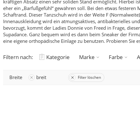
kräftigen Absatz einen sehr soliden Stand ermöglicht.
Hierbei is
eher ein „Barfußgefühl“ gewähren soll.
Bei den etwas festeren 
Schaftrand. Dieser Tanzschuh wird in der Weite F (Normalweite)
Innenauskleidung wird ein atmungsaktives, antibakterielles und
bevorzugt, kommt der Ladies Donnie von Freed in Frage, dieser S
Supadance.
Ganz bequem wird es dann beim Sneaker der Firma Ru
eine eigene orthopädische Einlage zu benutzen.
Probieren Sie es
Filtern nach:
Kategorie
Marke
Farbe
A
Breite
breit
Filter löschen