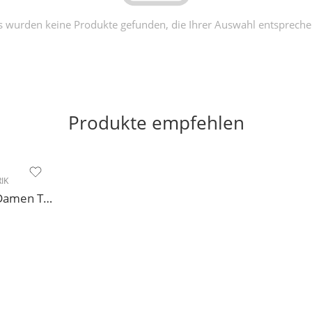
s wurden keine Produkte gefunden, die Ihrer Auswahl entspreche
Produkte empfehlen
IK
Modell 188 Diamant Damen Tanzschuh Trainer geteilte Chromledersohle