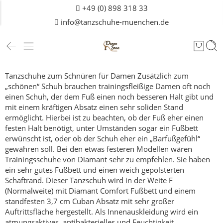
+49 (0) 898 318 33
info@tanzschuhe-muenchen.de
Tanzschuhe zum Schnüren für Damen
Zusätzlich zum
„schönen“ Schuh brauchen trainingsfleißige Damen oft noch
einen Schuh, der dem Fuß einen noch besseren Halt gibt und
mit einem kräftigen Absatz einen sehr soliden Stand
ermöglicht.
Hierbei ist zu beachten, ob der Fuß eher einen
festen Halt benötigt, unter Umständen sogar ein Fußbett
erwünscht ist, oder ob der Schuh eher ein „Barfußgefühl“
gewähren soll.
Bei den etwas festeren Modellen wären
Trainingsschuhe von Diamant sehr zu empfehlen. Sie haben
ein sehr gutes Fußbett und einen weich gepolsterten
Schaftrand. Dieser Tanzschuh wird in der Weite F
(Normalweite) mit Diamant Comfort Fußbett und einem
standfesten 3,7 cm Cuban Absatz mit sehr großer
Auftrittsfläche hergestellt. Als Innenauskleidung wird ein
atmungsaktives, antibakterielles und Feuchtigkeit