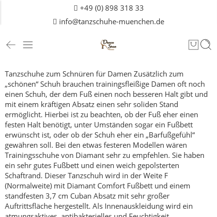
+49 (0) 898 318 33
info@tanzschuhe-muenchen.de
Tanzschuhe zum Schnüren für Damen
Zusätzlich zum
„schönen“ Schuh brauchen trainingsfleißige Damen oft noch
einen Schuh, der dem Fuß einen noch besseren Halt gibt und
mit einem kräftigen Absatz einen sehr soliden Stand
ermöglicht.
Hierbei ist zu beachten, ob der Fuß eher einen
festen Halt benötigt, unter Umständen sogar ein Fußbett
erwünscht ist, oder ob der Schuh eher ein „Barfußgefühl“
gewähren soll.
Bei den etwas festeren Modellen wären
Trainingsschuhe von Diamant sehr zu empfehlen. Sie haben
ein sehr gutes Fußbett und einen weich gepolsterten
Schaftrand. Dieser Tanzschuh wird in der Weite F
(Normalweite) mit Diamant Comfort Fußbett und einem
standfesten 3,7 cm Cuban Absatz mit sehr großer
Auftrittsfläche hergestellt. Als Innenauskleidung wird ein
atmungsaktives, antibakterielles und Feuchtigkeit