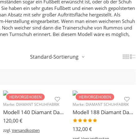
 Umständen sogar ein Fußbett erwünscht ist, oder ob der Schuh
Sie haben ein sehr gutes Fußbett und einen weich gepolsterten
 Absatz mit sehr großer Auftrittsfläche hergestellt. Als
m-Herstellung eingearbeitet.
Wenn man einen weicheren Schuh
.
Noch weicher sind dann die Trainerschuhe von Rummos und
inen Turnschuh erinnert. Bei diesem Modell wäre es möglich,
Standard-Sortierung
HERVORGEHOBEN
HERVORGEHOBEN
Marke:
DIAMANT SCHUHFABRIK
Marke:
DIAMANT SCHUHFABRIK
Modell 140 Diamant Damen Trainerschuh Microfaser 3,7 cm
Modell 188 Diamant Damen Tanzschuh Trainer geteilte Chromledersohle
120,00
€
Bewertet
132,00
€
zzgl.
Versandkosten
mit
5.00
zzgl.
Versandkosten