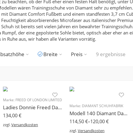
t zu beachten, ob der Fuß eher einen festen Halt benötigt, unter
Modellen wären Trainingsschuhe von Diamant sehr zu empfehlen. 
 mit Diamant Comfort Fußbett und einem standfesten 3,7 cm Cuban
 Feuchtigkeit absorbierendes Microfaser aus italienischer Premiu
chuh ist bereits seit vielen Jahren ein bewährter Trainingsschuh
mpf, der eine gepolsterte Sohle bietet, optisch aber eher an e
 in Ruhe aus, wir haben alle Varianten vorrätig.
bsatzhöhe
Breite
Preis
9 ergebnisse
Marke:
FREED OF LONDON LIMITED
Marke:
DIAMANT SCHUHFABRIK
Ladies Donnie Freed Damen Schnürschuh
Modell 140 Diamant Damen Trainerschuh Brokat schwarz-silber, 3,7 cm Absatz
134,00
€
114,50
€
–
120,00
€
zzgl.
Versandkosten
zzgl.
Versandkosten