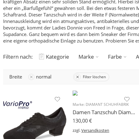
kräftigen Absatz einen sehr soliden Stand ermöglicht.
Hierbei is
eher ein „Barfußgefühl“ gewähren soll.
Bei den etwas festeren 
Schaftrand. Dieser Tanzschuh wird in der Weite F (Normalweite)
Innenauskleidung wird ein atmungsaktives, antibakterielles und
bevorzugt, kommt der Ladies Donnie von Freed in Frage, dieser S
Supadance.
Ganz bequem wird es dann beim Sneaker der Firma Ru
eine eigene orthopädische Einlage zu benutzen.
Probieren Sie es
Filtern nach:
Kategorie
Marke
Farbe
A
Breite
normal
Filter löschen
Marke:
DIAMANT SCHUHFABRIK
Damen Tanzschuh Diamant Modell 199 Veloursleder Rokoko
130,00
€
zzgl.
Versandkosten