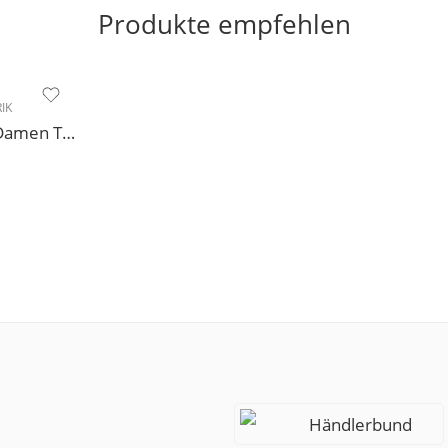
Produkte empfehlen
IK
Modell 188 Diamant Damen Tanzschuh Trainer geteilte Chromledersohle
Händlerbund