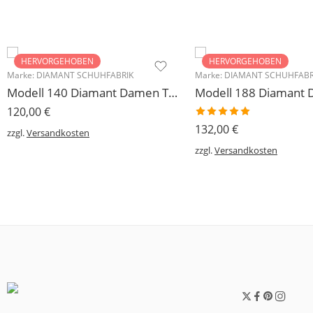
HERVORGEHOBEN
HERVORGEHOBEN
Marke:
DIAMANT SCHUHFABRIK
Marke:
DIAMANT SCHUHFABR
Modell 140 Diamant Damen Trainerschuh Microfaser 3,7 cm
120,00
€
Bewertet
132,00
€
zzgl.
Versandkosten
mit
5.00
von 5
zzgl.
Versandkosten