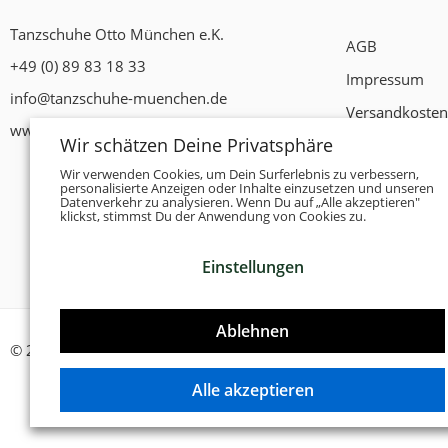
Tanzschuhe Otto München e.K.
AGB
+49 (0) 89 83 18 33
Impressum
info@tanzschuhe-muenchen.de
Versandkosten
www.tanzschuhe-muenchen.de
Wir schätzen Deine Privatsphäre
Widerrufsrech
Wir verwenden Cookies, um Dein Surferlebnis zu verbessern,
Datenschutzer
personalisierte Anzeigen oder Inhalte einzusetzen und unseren
Datenverkehr zu analysieren. Wenn Du auf „Alle akzeptieren"
Zahlungsbedi
klickst, stimmst Du der Anwendung von Cookies zu.
Einstellungen
Ablehnen
© 2026 -
Tanzschuhe Otto München e.K.
- Alle Rechte vorbehal
Alle akzeptieren