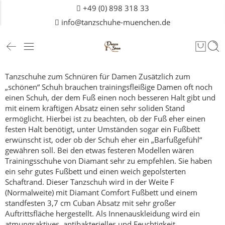
+49 (0) 898 318 33
info@tanzschuhe-muenchen.de
Tanzschuhe zum Schnüren für Damen
Zusätzlich zum
„schönen“ Schuh brauchen trainingsfleißige Damen oft noch
einen Schuh, der dem Fuß einen noch besseren Halt gibt und
mit einem kräftigen Absatz einen sehr soliden Stand
ermöglicht.
Hierbei ist zu beachten, ob der Fuß eher einen
festen Halt benötigt, unter Umständen sogar ein Fußbett
erwünscht ist, oder ob der Schuh eher ein „Barfußgefühl“
gewähren soll.
Bei den etwas festeren Modellen wären
Trainingsschuhe von Diamant sehr zu empfehlen. Sie haben
ein sehr gutes Fußbett und einen weich gepolsterten
Schaftrand. Dieser Tanzschuh wird in der Weite F
(Normalweite) mit Diamant Comfort Fußbett und einem
standfesten 3,7 cm Cuban Absatz mit sehr großer
Auftrittsfläche hergestellt. Als Innenauskleidung wird ein
atmungsaktives, antibakterielles und Feuchtigkeit