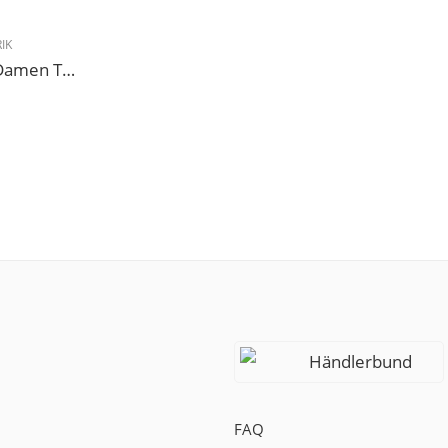
IK
Modell 188 Diamant Damen Tanzschuh Trainer geteilte Chromledersohle
Händlerbund
FAQ