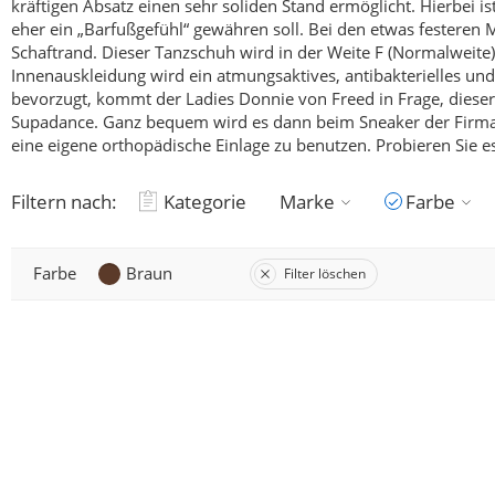
kräftigen Absatz einen sehr soliden Stand ermöglicht.
Hierbei is
eher ein „Barfußgefühl“ gewähren soll.
Bei den etwas festeren 
Schaftrand. Dieser Tanzschuh wird in der Weite F (Normalweite)
Innenauskleidung wird ein atmungsaktives, antibakterielles und
bevorzugt, kommt der Ladies Donnie von Freed in Frage, dieser S
Supadance.
Ganz bequem wird es dann beim Sneaker der Firma Ru
eine eigene orthopädische Einlage zu benutzen.
Probieren Sie es
Filtern nach:
Kategorie
Marke
Farbe
Farbe
Braun
Filter löschen