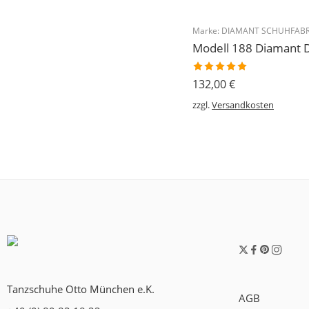
Marke:
DIAMANT SCHUHFABR
Bewertet
132,00
€
mit
5.00
von 5
zzgl.
Versandkosten
Tanzschuhe Otto München e.K.
AGB