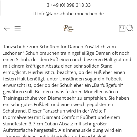
+49 (0) 898 318 33
info@tanzschuhe-muenchen.de
Tanzschuhe zum Schnüren für Damen
Zusätzlich zum
„schönen“ Schuh brauchen trainingsfleißige Damen oft noch
einen Schuh, der dem Fuß einen noch besseren Halt gibt und
mit einem kräftigen Absatz einen sehr soliden Stand
ermöglicht.
Hierbei ist zu beachten, ob der Fuß eher einen
festen Halt benötigt, unter Umständen sogar ein Fußbett
erwünscht ist, oder ob der Schuh eher ein „Barfußgefühl“
gewähren soll.
Bei den etwas festeren Modellen wären
Trainingsschuhe von Diamant sehr zu empfehlen. Sie haben
ein sehr gutes Fußbett und einen weich gepolsterten
Schaftrand. Dieser Tanzschuh wird in der Weite F
(Normalweite) mit Diamant Comfort Fußbett und einem
standfesten 3,7 cm Cuban Absatz mit sehr großer
Auftrittsfläche hergestellt. Als Innenauskleidung wird ein
atmungsaktives, antibakterielles und Feuchtigkeit