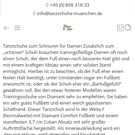
+49 (0) 898 318 33
info@tanzschuhe-muenchen.de
Tanzschuhe zum Schnüren für Damen
Zusätzlich zum
„schönen“ Schuh brauchen trainingsfleißige Damen oft noch
einen Schuh, der dem Fuß einen noch besseren Halt gibt und
mit einem kräftigen Absatz einen sehr soliden Stand
ermöglicht.
Hierbei ist zu beachten, ob der Fuß eher einen
festen Halt benötigt, unter Umständen sogar ein Fußbett
erwünscht ist, oder ob der Schuh eher ein „Barfußgefühl“
gewähren soll.
Bei den etwas festeren Modellen wären
Trainingsschuhe von Diamant sehr zu empfehlen. Sie haben
ein sehr gutes Fußbett und einen weich gepolsterten
Schaftrand. Dieser Tanzschuh wird in der Weite F
(Normalweite) mit Diamant Comfort Fußbett und einem
standfesten 3,7 cm Cuban Absatz mit sehr großer
Auftrittsfläche hergestellt. Als Innenauskleidung wird ein
atmungsaktives, antibakterielles und Feuchtigkeit