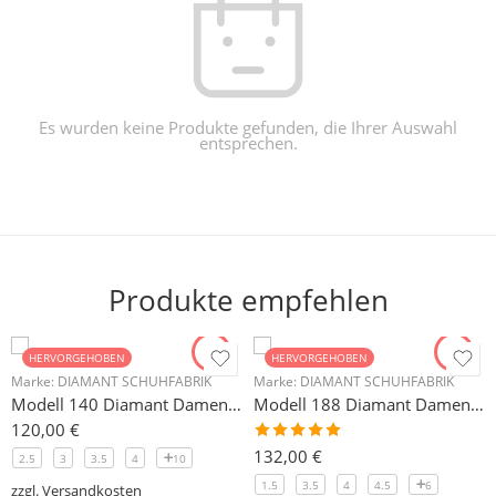
Es wurden keine Produkte gefunden, die Ihrer Auswahl
entsprechen.
Produkte empfehlen
HERVORGEHOBEN
HERVORGEHOBEN
Marke:
DIAMANT SCHUHFABRIK
Marke:
DIAMANT SCHUHFABRIK
Modell 140 Diamant Damen Trainerschuh Microfaser 3,7 cm
Modell 188 Diamant Damen Tanzschuh Trainer geteilte Chromledersohle
120,00
€
Bewertet
132,00
€
2.5
3
3.5
4
10
mit
5.00
von 5
1.5
3.5
4
4.5
6
zzgl.
Versandkosten