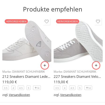
Produkte empfehlen
HERVORGEHOBEN
HERVORGEHOBEN
Marke:
DIAMANT SCHUHFABRIK
Marke:
DIAMANT SCHUHFABRIK
212 Sneakers Diamant Leder weiss, drehfreudige Kunststoffsohle
227 Sneakers Diamant Veloursleder hellgrau, drehfreudige Kunststoffsohle
119,00
€
119,00
€
3.5
4
4.5
5
14
3.5
4
4.5
5
14
zzgl.
Versandkosten
zzgl.
Versandkosten