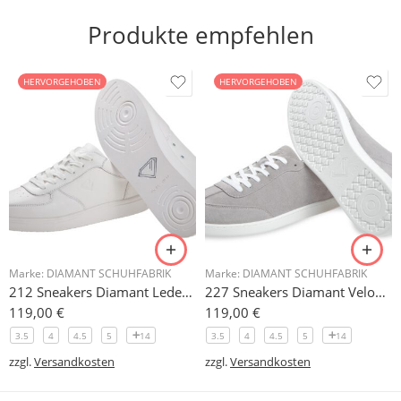
Produkte empfehlen
HERVORGEHOBEN
HERVORGEHOBEN
Marke:
DIAMANT SCHUHFABRIK
Marke:
DIAMANT SCHUHFABRIK
212 Sneakers Diamant Leder weiss, drehfreudige Kunststoffsohle
227 Sneakers Diamant Veloursleder hellgrau, drehfreudige Kunststoffsohle
119,00
€
119,00
€
3.5
4
4.5
5
14
3.5
4
4.5
5
14
zzgl.
Versandkosten
zzgl.
Versandkosten