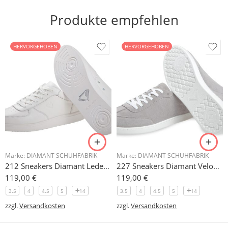
Produkte empfehlen
HERVORGEHOBEN
HERVORGEHOBEN
Marke:
DIAMANT SCHUHFABRIK
Marke:
DIAMANT SCHUHFABRIK
212 Sneakers Diamant Leder weiss, drehfreudige Kunststoffsohle
227 Sneakers Diamant Veloursleder hellgrau, drehfreudige Kunststoffsohle
119,00
€
119,00
€
3.5
4
4.5
5
14
3.5
4
4.5
5
14
zzgl.
Versandkosten
zzgl.
Versandkosten