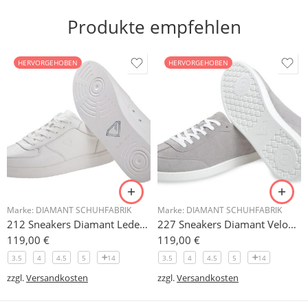
Produkte empfehlen
HERVORGEHOBEN
HERVORGEHOBEN
Marke:
DIAMANT SCHUHFABRIK
Marke:
DIAMANT SCHUHFABRIK
212 Sneakers Diamant Leder weiss, drehfreudige Kunststoffsohle
227 Sneakers Diamant Veloursleder hellgrau, drehfreudige Kunststoffsohle
119,00
€
119,00
€
3.5
4
4.5
5
14
3.5
4
4.5
5
14
zzgl.
Versandkosten
zzgl.
Versandkosten