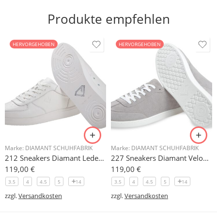
Produkte empfehlen
HERVORGEHOBEN
HERVORGEHOBEN
Marke:
DIAMANT SCHUHFABRIK
Marke:
DIAMANT SCHUHFABRIK
212 Sneakers Diamant Leder weiss, drehfreudige Kunststoffsohle
227 Sneakers Diamant Veloursleder hellgrau, drehfreudige Kunststoffsohle
119,00
€
119,00
€
3.5
4
4.5
5
14
3.5
4
4.5
5
14
zzgl.
Versandkosten
zzgl.
Versandkosten