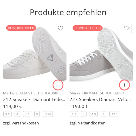
Produkte empfehlen
HERVORGEHOBEN
HERVORGEHOBEN
Marke:
DIAMANT SCHUHFABRIK
Marke:
DIAMANT SCHUHFABRIK
212 Sneakers Diamant Leder weiss, drehfreudige Kunststoffsohle
227 Sneakers Diamant Veloursleder hellgrau, drehfreudige Kunststoffsohle
119,00
€
119,00
€
3.5
4
4.5
5
14
3.5
4
4.5
5
14
zzgl.
Versandkosten
zzgl.
Versandkosten