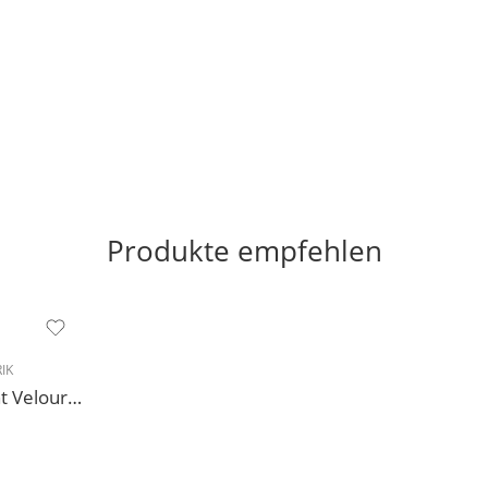
Produkte empfehlen
IK
227 Sneakers Diamant Veloursleder hellgrau, drehfreudige Kunststoffsohle