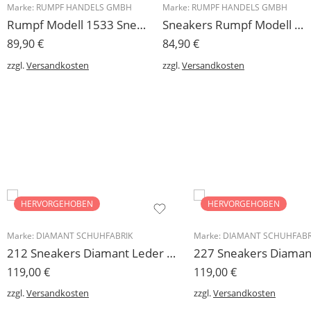
Marke:
RUMPF HANDELS GMBH
Marke:
RUMPF HANDELS GMBH
Rumpf Modell 1533 Sneaker mit durchgehender drehfreudiger Kunststoffsohle
Sneakers Rumpf Modell 1566
89,90
€
84,90
€
zzgl.
Versandkosten
zzgl.
Versandkosten
HERVORGEHOBEN
HERVORGEHOBEN
Marke:
DIAMANT SCHUHFABRIK
Marke:
DIAMANT SCHUHFABR
212 Sneakers Diamant Leder weiss, drehfreudige Kunststoffsohle
119,00
€
119,00
€
zzgl.
Versandkosten
zzgl.
Versandkosten