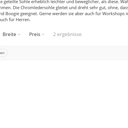
geteilte Sohle erheblich leichter und beweglicher, als diese.
Wahl
en. Die Chromledersohle gleitet und dreht sehr gut, ohne, dass
nd Boogie geeignet. Gerne werden sie aber auch für Workshops
 auch für
Herren
.
Breite
Preis
2 ergebnisse
hen