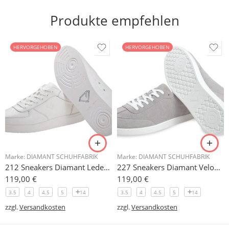
Produkte empfehlen
HERVORGEHOBEN
HERVORGEHOBEN
Marke:
DIAMANT SCHUHFABRIK
Marke:
DIAMANT SCHUHFABRIK
212 Sneakers Diamant Leder weiss, drehfreudige Kunststoffsohle
227 Sneakers Diamant Veloursleder hellgrau, drehfreudige Kunststoffsohle
119,00
€
119,00
€
3.5
4
4.5
5
14
3.5
4
4.5
5
14
zzgl.
Versandkosten
zzgl.
Versandkosten