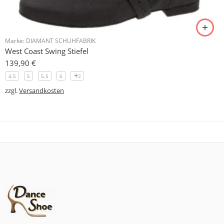
Marke:
DIAMANT SCHUHFABRIK
West Coast Swing Stiefel
139,90
€
4.5
5
5.5
6
2
zzgl.
Versandkosten