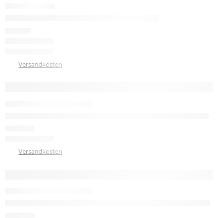
Ch791 So Danca Damen Charakterschuh 4 cm
69,90
€
zzgl.
Versandkosten
Damen Tanzschuh Diamant Modell 199 Veloursleder Rokoko
130,00
€
zzgl.
Versandkosten
Damen Tanzschuhe Diamant Modell 53 G-Weite Veloursleder
114,00
€