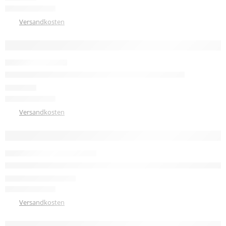
zzgl.
Versandkosten
Kern Modell Sidney Damen Tanzschuh Werner Kern
149,00
€
zzgl.
Versandkosten
Modell 140 Diamant Damen Trainerschuh Brokat schwarz-silber
114,50
€
–
120,00
€
zzgl.
Versandkosten