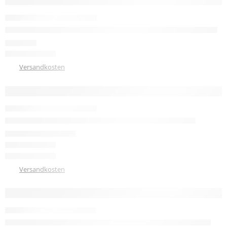
HERVORGEHOBEN
Modell 140 Diamant Damen Trainerschuh Microfaser 3,7 cm
120,00
€
zzgl.
Versandkosten
Modell 19 Diamant Damen Tanzschuh Comfort 4,5 cm
108,50
€
–
114,50
€
zzgl.
Versandkosten
Modell CH 791 hellbeige Damen Tanzschuh So Danca 4 cm