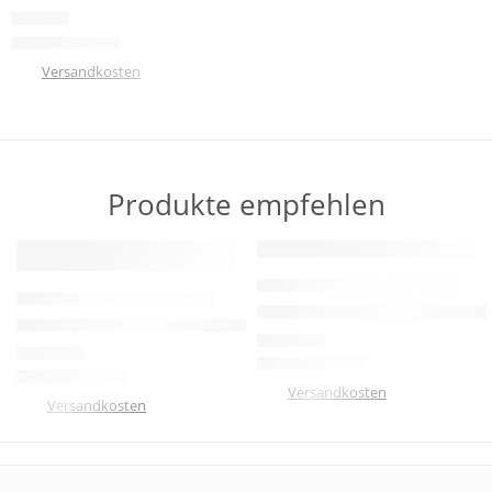
74,90
€
zzgl.
Versandkosten
Produkte empfehlen
HERVORGEHOBEN
HERVORGEHOBEN
Modell 140 Diamant Damen Tra
Damen Tanzschuh Diamant Modell 105
120,00
€
114,00
€
zzgl.
Versandkosten
zzgl.
Versandkosten