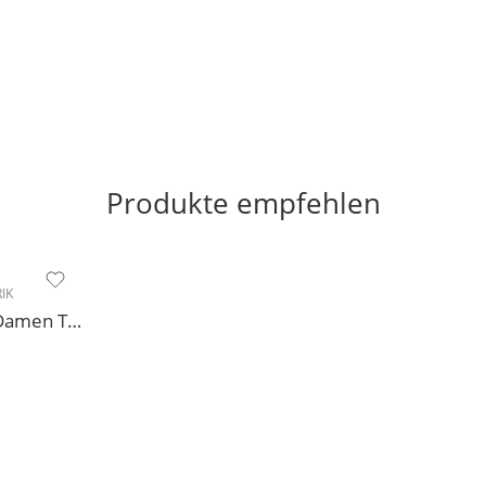
Produkte empfehlen
IK
Modell 140 Diamant Damen Trainerschuh Microfaser 3,7 cm