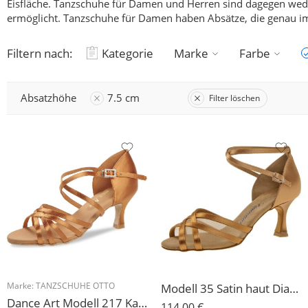
Eisfläche. Tanzschuhe für Damen und
Herren
sind dagegen wede
ermöglicht. Tanzschuhe für Damen haben Absätze, die genau im
Filtern nach:
Kategorie
Marke
Farbe
Absatzhöhe
7.5 cm
Filter löschen
Marke:
TANZSCHUHE OTTO
Modell 35 Satin haut Diamant Damen Tanzschuhe 3 Absatzhöhen
Dance Art Modell 217 Katja
114,00
€