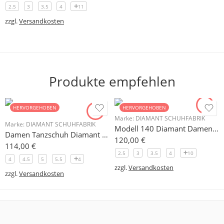
2.5
3
3.5
4
11
zzgl.
Versandkosten
Produkte empfehlen
HERVORGEHOBEN
HERVORGEHOBEN
Marke:
DIAMANT SCHUHFABRIK
Marke:
DIAMANT SCHUHFABRIK
Modell 140 Diamant Damen Trainerschuh Microfaser 3,7 cm
Damen Tanzschuh Diamant Modell 105
120,00
€
114,00
€
2.5
3
3.5
4
10
4
4.5
5
5.5
4
zzgl.
Versandkosten
zzgl.
Versandkosten