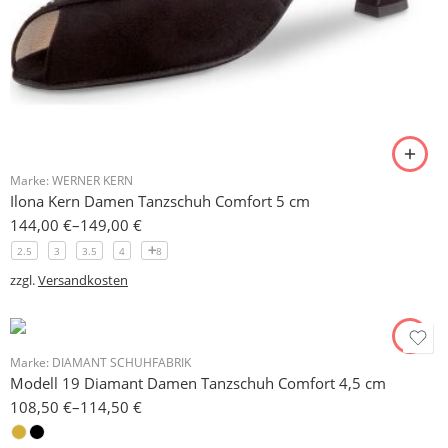
Marke:
WERNER KERN
Ilona Kern Damen Tanzschuh Comfort 5 cm
144,00
€
–
149,00
€
2.5
3
3.5
4
8
zzgl.
Versandkosten
Marke:
DIAMANT SCHUHFABRIK
Modell 19 Diamant Damen Tanzschuh Comfort 4,5 cm
108,50
€
–
114,50
€