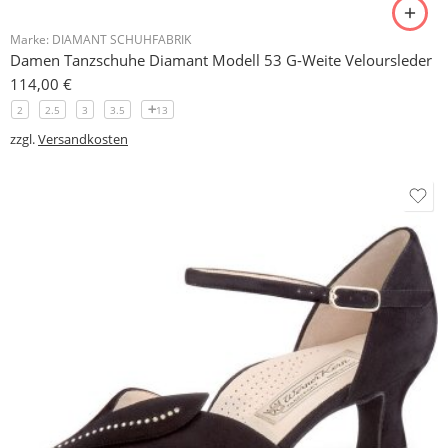
Marke:
DIAMANT SCHUHFABRIK
Damen Tanzschuhe Diamant Modell 53 G-Weite Veloursleder
114,00
€
2
2.5
3
3.5
13
zzgl.
Versandkosten