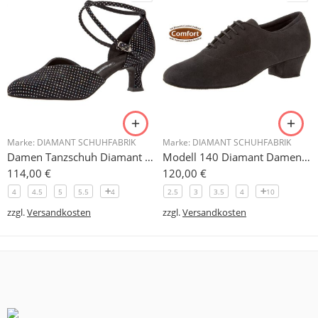
Marke:
DIAMANT SCHUHFABRIK
Marke:
DIAMANT SCHUHFABRIK
Damen Tanzschuh Diamant Modell 105
Modell 140 Diamant Damen Trainerschuh Microfaser 3,7 cm
114,00
€
120,00
€
4
4.5
5
5.5
4
2.5
3
3.5
4
10
zzgl.
Versandkosten
zzgl.
Versandkosten