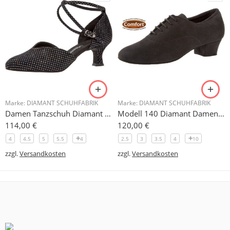
Marke:
DIAMANT SCHUHFABRIK
Marke:
DIAMANT SCHUHFABRIK
Damen Tanzschuh Diamant Modell 105
Modell 140 Diamant Damen Trainerschuh Microfaser 3,7 cm
114,00
€
120,00
€
4
4.5
5
5.5
4
2.5
3
3.5
4
10
zzgl.
Versandkosten
zzgl.
Versandkosten