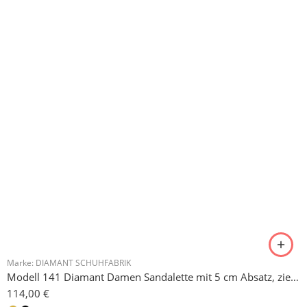
Marke:
SO DANCA
Modell CH 792 Charakterschuh So Danca Damen Tanzschuh
69,90
€
36
36.5-37
37
37.5-38
3
zzgl.
Versandkosten
Produkte empfehlen