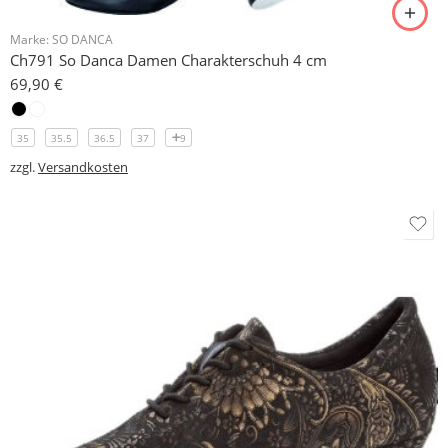
Marke:
SO DANCA
Ch791 So Danca Damen Charakterschuh 4 cm
69,90
€
35
35.5
36.5
37
9
zzgl.
Versandkosten