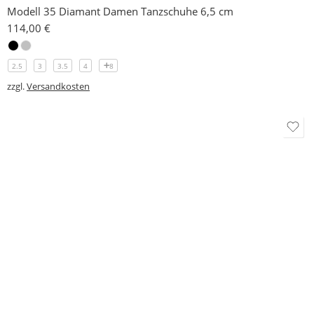
© 2026 -
Tanzschuhe Otto München e.K.
- Alle Rechte
vorbehalten!
Designed & Developed by
Delta 4 Software Solutions
VERTRAG WIDERRUFEN