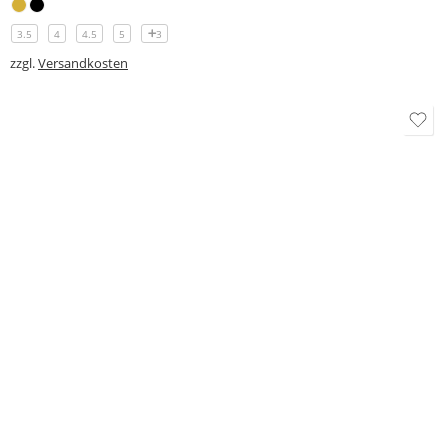
HERVORGEHOBEN
HERVORGEHOBEN
Marke:
DIAMANT SCHUHFABRIK
Marke:
DIAMANT SCHUHFABRIK
Damen Tanzschuh Diamant Modell 105
Modell 140 Diamant Damen Trainerschuh Microfaser 3,7 cm
114,00
€
120,00
€
4
4.5
5
5.5
4
2.5
3
3.5
4
10
zzgl.
Versandkosten
zzgl.
Versandkosten