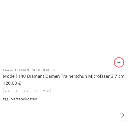
Marke:
DIAMANT SCHUHFABRIK
Modell 75 Damen Tanzschuhe Velourslederpumps 5 cm
114,00
€
2.5
3
3.5
4
13
zzgl.
Versandkosten