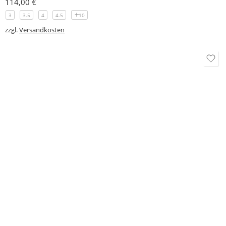
zzgl.
Versandkosten
Marke:
DIAMANT SCHUHFABRIK
Modell 141 Diamant Damen Sandalette mit 5 cm Absatz, zierlicher Schnitt
114,00
€
3.5
4
4.5
5
3
zzgl.
Versandkosten
Marke:
DIAMANT SCHUHFABRIK
Modell 19 Diamant Damen Tanzschuh Comfort 4,5 cm
108,50
€
–
114,50
€
2.5
3
3.5
4
11
zzgl.
Versandkosten