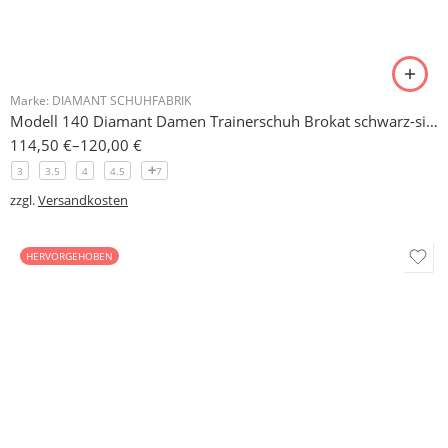
Marke:
DIAMANT SCHUHFABRIK
Modell 27 schmal oder Normal Diamant Damen Tanzschuh 5 cm
114,00
€
–
130,00
€
1.5
2
2.5
3
13
C-Weite für schmale Fuesse
normal
zzgl.
Versandkosten
Marke:
DIAMANT SCHUHFABRIK
Modell 35 Diamant Damen Tanzschuhe 6,5 cm
114,00
€
2.5
3
3.5
4
8
zzgl.
Versandkosten