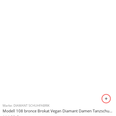
Modell 108 bronce Brokat Vegan Diamant Damen Tanzschuh 6,5 cm
114,00
€
3
3.5
4
4.5
10
zzgl.
Versandkosten
Marke:
DIAMANT SCHUHFABRIK
Modell 140 Diamant Damen Trainerschuh Brokat schwarz-silber, 3,7 cm Absatz
114,50
€
–
120,00
€
3
3.5
4
4.5
7
zzgl.
Versandkosten
HERVORGEHOBEN
Marke:
DIAMANT SCHUHFABRIK
Modell 140 Diamant Damen Trainerschuh Microfaser 3,7 cm
120,00
€
2.5
3
3.5
4
10